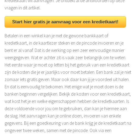
kredietkaart wil aanvragen. Je ontdekt al de antwoorden op deze
vragen in dit artikel.
Start hier gratis je aanvraag voor een kredietkaart!
Betalen in een winkel kan je met de gewone bankkaart of
kredietkaart, in de kaartlezer steken en de pincode invoeren en je
bent er al vanaf. Dat is de werking op een zeer eenvoudige manier
weergegeven. Wat er achter zit is vaak zeer belangrijk om te weten.
Het eerste waar je moet op letten bij het gebruik van een kredietkaart
zijn de kosten die je er jaarlijks voor moet betalen. Een bank zal je niet
zomaar iets gratis geven. Maar ook daar kan jij je voordeel uit halen.
En dat is eenvoudig te bekomen. Het enige wat je moet doen is de
banken beginnen vergelijken. Bekijk de kosten voor een kredietkaart,
wat kost het je en welke eigenschappen hebben de kredietkaarten. Is
deze voldoende voor jou om te gebruiken, dan kan je hiermee aan
de slag. Het aanvragen kan je online doen, invoeren van enkele
gegevens. Bij een goedkeuring van de bank krijg je de kredietkaart na
ongeveer twee weken, samen met de pincode. Ook via een