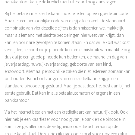
bankkantoor kan je de kredietkaart uiteraard nog aanvragen.
Bij het betalen met kredietkaart moet je letten op een goede pincode.
Maak er een persoonlijke code van die jij alleen kent. De standaard
combinatie van vier dezelfde cijfers is dan misschien wel makkelijk,
maar als iemand met slechte bedoelingen hier weet van krijgt, dan
kan je voor nare gevolgen te komen staan. En dat wil je kost wat kost
vermijden, iemand die je pincode kent en er misbruik van maakt. Zorg
dus dat je een goede pincode kan bedenken, de maand en dag van
je verjaardag, huwelijksverjaardag, geboorte van een kind,
enzovoort. Allemaal persoonlijke zaken die niet iedereen zomaar kan
onthouden. Bij het ontvangen van een kredietkaart krijg je een
standaard pincode opgestuurd. Maar je past deze het best aan bij het
eerste gebruik. Dat kan in alle betaalautomaten of ergens in een
bankkantoor.
Via het internet betalen met een kredietkaart kan natuurlijk ook. Ook
hier heb je een kaartlezer voor nodig van je bank en de pincode. In
sommige gevallen ook de veiligheidscode die achteraan op de
kredietkaart staat. Deze drie cijferige code zorgt voor nog een extra