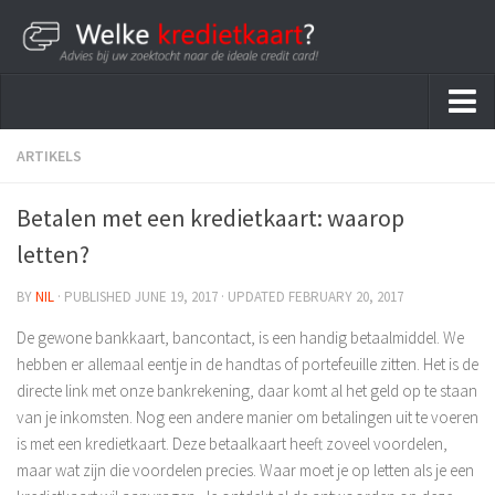
Home
ARTIKELS
Kredietkaarten
Betalen met een kredietkaart: waarop
letten?
BY
NIL
· PUBLISHED
JUNE 19, 2017
· UPDATED
FEBRUARY 20, 2017
De gewone bankkaart, bancontact, is een handig betaalmiddel. We
hebben er allemaal eentje in de handtas of portefeuille zitten. Het is de
directe link met onze bankrekening, daar komt al het geld op te staan
van je inkomsten. Nog een andere manier om betalingen uit te voeren
is met een kredietkaart. Deze betaalkaart heeft zoveel voordelen,
maar wat zijn die voordelen precies. Waar moet je op letten als je een