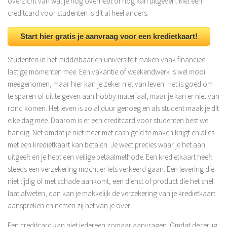
overzicht van wat je nog overhebt of nog kan uitgeven. Met een
creditcard voor studenten is dit al heel anders.
Start hier gratis je aanvraag voor een kredietkaart!
Studenten in het middelbaar en universiteit maken vaak financieel
lastige momenten mee. Een vakantie of weekendwerk is wel mooi
meegenomen, maar hier kan je zeker niet van leven. Het is goed om
te sparen of uit te geven aan hobby materiaal, maar je kan er niet van
rond komen. Het leven is zo al duur genoeg en als student maak je dit
elke dag mee. Daarom is er een creditcard voor studenten best wel
handig. Net omdat je niet meer met cash geld te maken krijgt en alles
met een kredietkaart kan betalen. Je weet precies waar je het aan
uitgeeft en je hebt een veilige betaalmethode. Een kredietkaart heeft
steeds een verzekering mocht er iets verkeerd gaan. Een levering die
niet tijdig of met schade aankomt, een dienst of product die het snel
laat afweten, dan kan je makkelijk de verzekering van je kredietkaart
aanspreken en nemen zij het van je over.
Een creditcard kan niet iedereen zomaar aanvragen. Omdat de terug