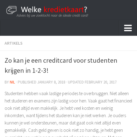
Home
ARTIKELS
Kredietkaarten
Zo kan je een creditcard voor studenten
krijgen in 1-2-3!
BY
NIL
· PUBLISHED
JANUARY 8, 2018
· UPDATED
FEBRUARY 20, 2017
Studenten hebben vaak lastige periodes te overbruggen. Niet alleen
het studeren en examens zijn lastig voor hen. Vaak gaat het financieel
ook niet altijd even makkelijk. Je hebt veel kosten en weinig
inkomsten, want tijdens het studeren kan je niet werken. Je ouders
kunnen je wel ondersteunen, maar dat gaat ook niet altijd even
gemakkelijk. Cash geld geven is ook niet zo handig, je hebt geen