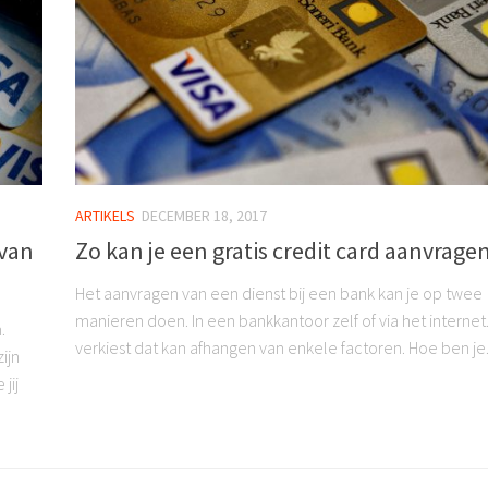
ARTIKELS
DECEMBER 18, 2017
 van
Zo kan je een gratis credit card aanvrage
Het aanvragen van een dienst bij een bank kan je op twee
manieren doen. In een bankkantoor zelf of via het internet.
.
verkiest dat kan afhangen van enkele factoren. Hoe ben je.
ijn
jij