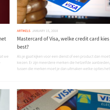
ARTIKELS
JANUARY 15, 2018
het
Mastercard of Visa, welke credit card kies 
best?
at we
Als je gaat kijken voor een dienst of een product dan moet
e
kiezen. Er zijn meerdere merken die hetzelfde aanbieden
tussen die merken moet je dan uitmaken welke opties het 