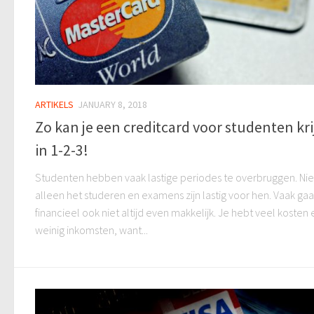
ARTIKELS
JANUARY 8, 2018
Zo kan je een creditcard voor studenten kr
in 1-2-3!
Studenten hebben vaak lastige periodes te overbruggen. Nie
alleen het studeren en examens zijn lastig voor hen. Vaak gaa
financieel ook niet altijd even makkelijk. Je hebt veel kosten 
weinig inkomsten, want...