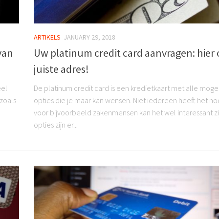
ARTIKELS
JANUARY 29, 2018
van
Uw platinum credit card aanvragen: hier 
juiste adres!
eel
De platinum credit card is een kredietkaart met alle mogel
zoals
opties die je maar kan wensen. Niet iedereen heeft het no
voor bijvoorbeeld zakenmensen kan het wel interessant zi
opties zijn er...