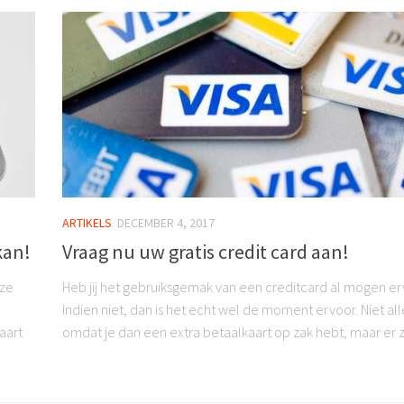
ARTIKELS
DECEMBER 4, 2017
kan!
Vraag nu uw gratis credit card aan!
eze
Heb jij het gebruiksgemak van een creditcard al mogen e
Indien niet, dan is het echt wel de moment ervoor. Niet al
aart
omdat je dan een extra betaalkaart op zak hebt, maar er zij