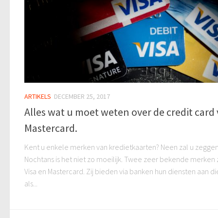
ARTIKELS
DECEMBER 25, 2017
Alles wat u moet weten over de credit card
Mastercard.
Kent u enkele merken van kredietkaarten? Neen zal u zeggen
Nochtans is het niet zo moeilijk. Twee zeer bekende merken z
Visa en Mastercard. Zij bieden via banken hun diensten aan die 
als...