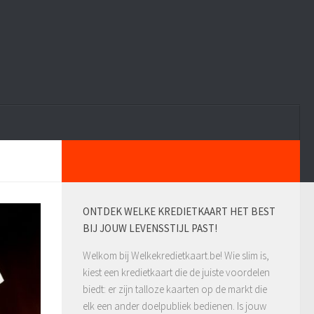
ONTDEK WELKE KREDIETKAART HET BEST
BIJ JOUW LEVENSSTIJL PAST!
Welkom bij Welkekredietkaart.be! Wie slim is,
kiest een kredietkaart die de juiste voordelen
biedt: er zijn talloze kaarten op de markt die
elk een ander doelpubliek bedienen. Is jouw