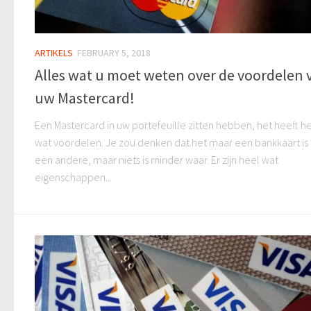
ARTIKELS
FEBRUARY 5, 2018
Alles wat u moet weten over de voordelen 
uw Mastercard!
Een Mastercard in uw portefeuille zitten hebben, het heeft h
wat voordelen. Je zou denken dat het maar een bankkaart is 
een andere, maar niets is minder waar. Er zijn heel wat
eigenschappen...