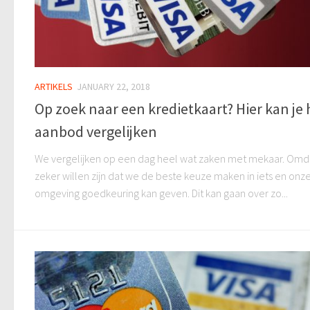
ARTIKELS
JANUARY 22, 2018
Op zoek naar een kredietkaart? Hier kan je 
aanbod vergelijken
We vergelijken op een dag heel wat zaken met mekaar. Omd
zeker willen zijn dat we de beste keuze maken in iets en onz
omgeving goedkeuring kan geven. Dit kan gaan over zo...