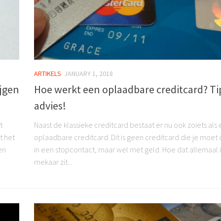
ARTIKELS
JANUARY 1, 2018
ijgen
Hoe werkt een oplaadbare creditcard? Ti
advies!
t
Naast de klassieke creditcard bestaat er nu ook zoiets als
t het
oplaadbare creditcard. Dit is geen creditcard die je moet
en
in een stopcontact, maar wel met geld. Hoe dat allemaal 
mekaar zit...