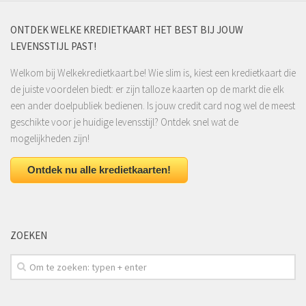
ONTDEK WELKE KREDIETKAART HET BEST BIJ JOUW
LEVENSSTIJL PAST!
Welkom bij Welkekredietkaart.be! Wie slim is, kiest een kredietkaart die
de juiste voordelen biedt: er zijn talloze kaarten op de markt die elk
een ander doelpubliek bedienen. Is jouw credit card nog wel de meest
geschikte voor je huidige levensstijl? Ontdek snel wat de
mogelijkheden zijn!
Ontdek nu alle kredietkaarten!
ZOEKEN