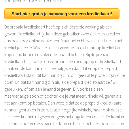
voordelen kan je ervan genieten?
Start hier gratis je aanvraag voor een kredietkaart!
De prepaid kredietkaart heeft op zich dezelfde werking als een
gewone kredietkaart, je kan deze gebruiken over de hele wereld en
dus ook voor online aankopen. Maar het echte verschil zit net in het
krediet gedeelte. Waar je bij een gewone kredietkaart op krediet kan
kopen, nu kopen en volgende maand betalen. Bij de prepaid
kredietkaarten moet je op voorhand een bedrag op de kredietkaart
plaatsen. Je kan dan niet meer uitgeven dan dat er op de prepaid
kredietkaart staat. Dit kan handig zijn, om geen al te grote uitgaven te
doen. En dat kan handig zijn als je de prepaid kredietkaart zelf wil
gebruiken, of om aan iemand te geven. Bijvoorbeeld een
meerderjarige zoon of dochter die je wat meer vrijheid wil geven als
het aankomt op betalen. Dan weet je dat ze de prepaid kredietkaart
kunnen gebruiken in zo wat alle mogelijke winkels, maar ook dat ze
niet meer kunnen uitgeven volgens het opgeladen krediet. Zo komt er
niemand voor verrassingen te staan en heb je toch de voordelen van