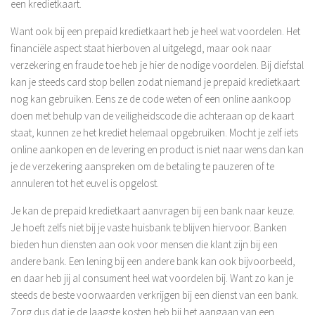
een kredietkaart.
Want ook bij een prepaid kredietkaart heb je heel wat voordelen. Het
financiële aspect staat hierboven al uitgelegd, maar ook naar
verzekering en fraude toe heb je hier de nodige voordelen. Bij diefstal
kan je steeds card stop bellen zodat niemand je prepaid kredietkaart
nog kan gebruiken. Eens ze de code weten of een online aankoop
doen met behulp van de veiligheidscode die achteraan op de kaart
staat, kunnen ze het krediet helemaal opgebruiken. Mocht je zelf iets
online aankopen en de levering en product is niet naar wens dan kan
je de verzekering aanspreken om de betaling te pauzeren of te
annuleren tot het euvel is opgelost.
Je kan de prepaid kredietkaart aanvragen bij een bank naar keuze.
Je hoeft zelfs niet bij je vaste huisbank te blijven hiervoor. Banken
bieden hun diensten aan ook voor mensen die klant zijn bij een
andere bank. Een lening bij een andere bank kan ook bijvoorbeeld,
en daar heb jij al consument heel wat voordelen bij. Want zo kan je
steeds de beste voorwaarden verkrijgen bij een dienst van een bank.
Zorg dus dat je de laagste kosten heb bij het aangaan van een