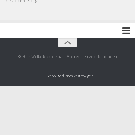
WordPress.org
Adverteren
Contact
© 2016 Welke kredietkaart. Alle rechten voorbehouden.
Disclaimer
Let op: geld lenen kost ook geld.
Privacyverklaring