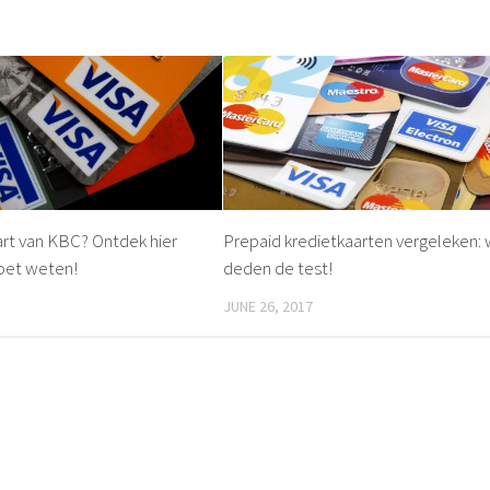
art van KBC? Ontdek hier
Prepaid kredietkaarten vergeleken: w
moet weten!
deden de test!
JUNE 26, 2017