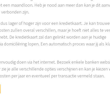
t een maandloon. Heb je nood aan meer dan kan je dit aan
 verbonden zijn.
us lager of hoger zijn voor een kredietkaart. Je kan trouwen
en zullen overal verschillen, maar je hoeft niet alles te ve
ebt. De kredietkaart zal dan gelinkt worden aan je huidige
a domiciliëring lopen. Een automatisch proces waar jij als kl
 eenvoudig doen via het internet. Bezoek enkele banken webs
 zie je alle verschillende opties verschijnen en kan je kiezen
kosten per jaar en eventueel per transactie vermeld staan.