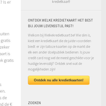
 Is er
kredietkaart!
ONTDEK WELKE KREDIETKAART HET BEST
BIJ JOUW LEVENSSTIJL PAST!
buiten
Welkom bij Welkekredietkaart.be! Wie slim is,
gratis
kiest een kredietkaart die de juiste voordelen
 zeker
biedt: er zijn talloze kaarten op de markt die
elk een ander doelpubliek bedienen. Is jouw
art is
credit card nog wel de meest geschikte voor je
k gratis
huidige levensstijl? Ontdek snel wat de
mogelijkheden zijn!
Ontdek nu alle kredietkaarten!
s
den.
s de
ZOEKEN
nd de €