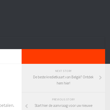
NEXT STORY
De beste kredietkaart van België? Ontdek
hem hier!
PREVIOUS STORY
betalen.
Start hier de aanvraag voor uw nieuwe