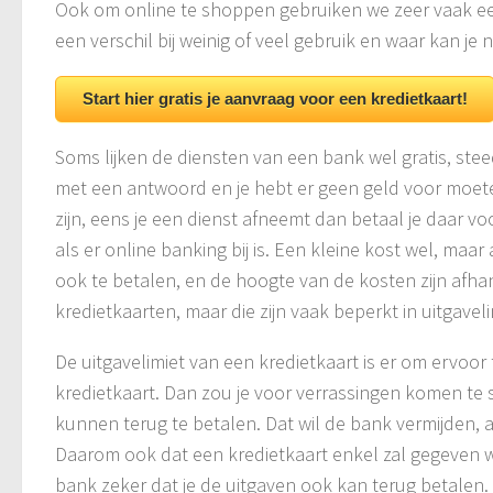
Ook om online te shoppen gebruiken we zeer vaak een 
een verschil bij weinig of veel gebruik en waar kan j
Start hier gratis je aanvraag voor een kredietkaart!
Soms lijken de diensten van een bank wel gratis, ste
met een antwoord en je hebt er geen geld voor moete
zijn, eens je een dienst afneemt dan betaal je daar v
als er online banking bij is. Een kleine kost wel, maa
ook te betalen, en de hoogte van de kosten zijn afha
kredietkaarten, maar die zijn vaak beperkt in uitgaveli
De uitgavelimiet van een kredietkaart is er om ervoor 
kredietkaart. Dan zou je voor verrassingen komen te
kunnen terug te betalen. Dat wil de bank vermijden, a
Daarom ook dat een kredietkaart enkel zal gegeven wo
bank zeker dat je de uitgaven ook kan terug betalen. 