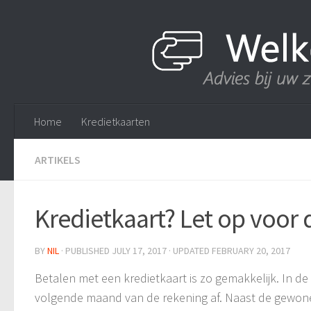
Home
Kredietkaarten
ARTIKELS
Kredietkaart? Let op voor 
BY
NIL
· PUBLISHED
JULY 17, 2017
· UPDATED
FEBRUARY 20, 2017
Betalen met een kredietkaart is zo gemakkelijk. In de
volgende maand van de rekening af. Naast de gewone 