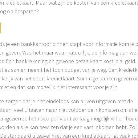
kredietkaart. Maar wat zijn de kosten van een kredietkaart?
e nog op besparen?
eds je een bankkantoor binnen stapt voor informatie kom je 
n geven. Was het maar waar natuurlijk, de info mag dan wel 
oor. Een bankrekening en gewone betaalkaart kost je al geld,
r alles samen neemt het toch budget van je weg. Een kredietka
nkelijk van het soort kredietkaart. Sommige banken geven oo
miet en dat kan mogelijk niet interessant voor je zijn.
te zorgen dat je niet eindeloos kan blijven uitgeven met de
 staan, veel uitgaven maar niet voldoende inkomsten om alle
angezien ze het risico per klant zo laag mogelijk willen hou
rden als je kan bewijzen dat je een vast inkomen hebt. Zo i
De standaard uitgavelimiet van een kredietkaart ligt vaak ro