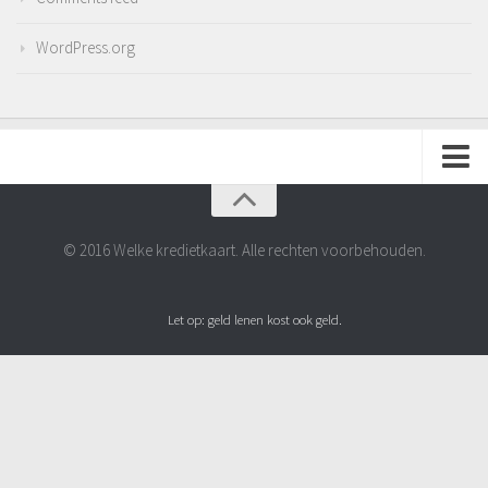
WordPress.org
Adverteren
Contact
© 2016 Welke kredietkaart. Alle rechten voorbehouden.
Disclaimer
Let op: geld lenen kost ook geld.
Privacyverklaring