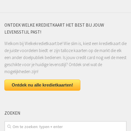
ONTDEK WELKE KREDIETKAART HET BEST BIJ JOUW
LEVENSSTIJL PAST!
Welkom bij Welkekredietkaart.be! Wie slim is, kiest een kredietkaart die
de juiste voordelen biedt: er zijn talloze kaarten op de markt die elk
een ander doelpubliek bedienen. Is jouw credit card nog wel de meest
geschikte voor je huidige levensstijl? Ontdek snel wat de
mogelijkheden zijn!
Ontdek nu alle kredietkaarten!
ZOEKEN