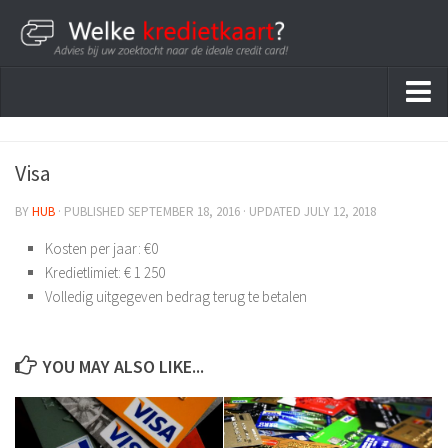
Home
Visa
Kredietkaarten
BY
HUB
· PUBLISHED
SEPTEMBER 18, 2016
· UPDATED
JULY 12, 2018
Kosten per jaar: €0
Kredietlimiet: € 1 250
Volledig uitgegeven bedrag terug te betalen
YOU MAY ALSO LIKE...