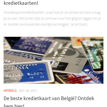
kredietkaarten!
Goedkope kredietkaarten, waar kan je ze vinden en hoe vraag
je ze aan. Het is niet dat ze zomaar voor het grijpen liggen en je
er zonder voorwaarden eentje kan krijgen. Je let best...
ARTIKELS
JULY 24, 2017
De beste kredietkaart van België? Ontdek
hem hier!