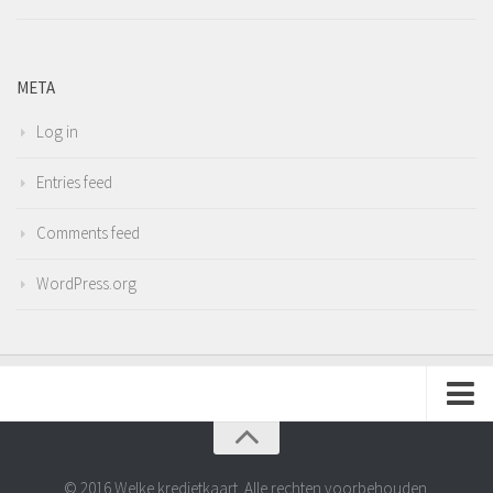
META
Log in
Entries feed
Comments feed
WordPress.org
Adverteren
Contact
© 2016 Welke kredietkaart. Alle rechten voorbehouden.