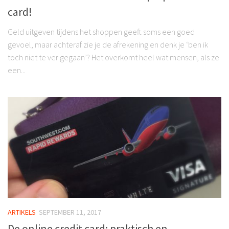
card!
Geld uitgeven tijdens het shoppen geeft soms een goed
gevoel, maar achteraf zie je de afrekening en denk je ‘ben ik
toch niet te ver gegaan’? Het overkomt heel wat mensen, als ze
een...
ARTIKELS
SEPTEMBER 11, 2017
De online credit card: praktisch en